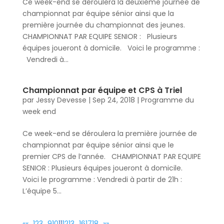
Ce week-end se déroulera la deuxième journée de
championnat par équipe sénior ainsi que la
première journée du championnat des jeunes.
CHAMPIONNAT PAR EQUIPE SENIOR : Plusieurs
équipes joueront à domicile. Voici le programme :
Vendredi à...
Championnat par équipe et CPS à Triel
par
Jessy Devesse
|
Sep 24, 2018
|
Programme du
week end
Ce week-end se déroulera la première journée de
championnat par équipe sénior ainsi que le
premier CPS de l’année. CHAMPIONNAT PAR EQUIPE
SENIOR : Plusieurs équipes joueront à domicile.
Voici le programme : Vendredi à partir de 21h :
L’équipe 5...
«
«
…
1
2
3
…
9
10
11
12
13
…
16
17
18
…
»
»