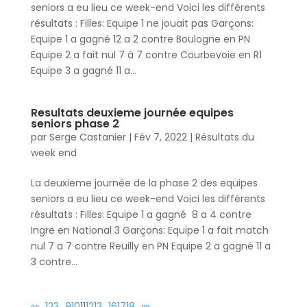
seniors a eu lieu ce week-end Voici les différents
résultats : Filles: Equipe 1 ne jouait pas Garçons:
Equipe 1 a gagné 12 a 2 contre Boulogne en PN
Equipe 2 a fait nul 7 à 7 contre Courbevoie en R1
Equipe 3 a gagné 11 a...
Resultats deuxieme journée equipes
seniors phase 2
par
Serge Castanier
|
Fév 7, 2022
|
Résultats du
week end
La deuxieme journée de la phase 2 des equipes
seniors a eu lieu ce week-end Voici les différents
résultats : Filles: Equipe 1 a gagné 8 a 4 contre
Ingre en National 3 Garçons: Equipe 1 a fait match
nul 7 a 7 contre Reuilly en PN Equipe 2 a gagné 11 a
3 contre...
«
«
…
1
2
3
…
9
10
11
12
13
…
16
17
18
…
»
»