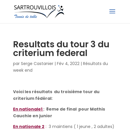
Resultats du tour 3 du
criterium federal
par
Serge Castanier
|
Fév 4, 2022
|
Résultats du
week end
Voici les résultats du troisième tour du
criterium fédéral:
En national
e
1
: 8eme de final pour Mathis
Cauchie en junior
En nationale 2
:
3 maintiens ( 1 jeune , 2 adultes)