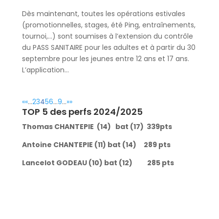
Dès maintenant, toutes les opérations estivales
(promotionnelles, stages, été Ping, entraînements,
tournoi,…) sont soumises à l’extension du contrôle
du PASS SANITAIRE pour les adultes et à partir du 30
septembre pour les jeunes entre 12 ans et 17 ans.
L’application...
«
«
…
2
3
4
5
6
…
9
…
»
»
TOP 5 des perfs 2024/2025
Thomas CHANTEPIE (14) bat (17) 339pts
Antoine CHANTEPIE (11) bat (14) 289 pts
Lancelot GODEAU (10) bat (12) 285 pts