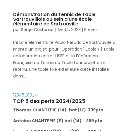
Démonstration du Tennis de Table
Sartrouvillois au sein d’une école
élémentaire de Sartrouville
par
Serge Castanier
|
Avr 14, 2023
|
Brèves
L’école élémentaire Pablo Néruda de Sartrouville a
monté un projet pour l’Opération 1 École / 1 Table
collaboration entre l’USEP et la Fédération
Française de Tennis de Table Leur projet étant
retenu, une table fixe extérieure a été installée
dans...
1
2
3
4
5
…
8
9
…
»
»
TOP 5 des perfs 2024/2025
Thomas CHANTEPIE (14) bat (17) 339pts
Antoine CHANTEPIE (11) bat (14) 289 pts