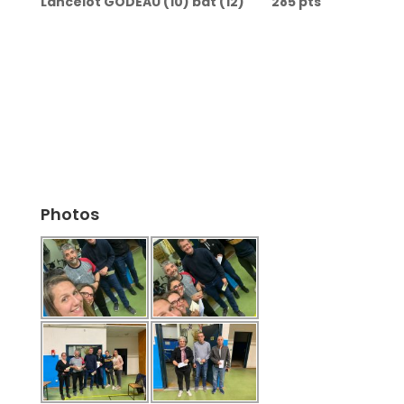
Lancelot GODEAU (10) bat (12) 285 pts
Photos