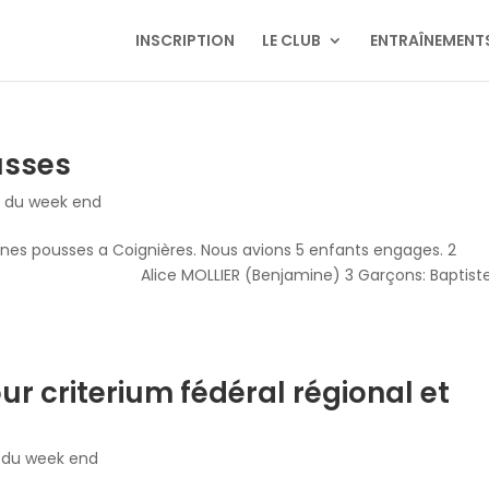
INSCRIPTION
LE CLUB
ENTRAÎNEMENT
usses
s du week end
unes pousses a Coignières. Nous avions 5 enfants engages. 2
Alice MOLLIER (Benjamine) 3 Garçons: Baptist
ur criterium fédéral régional et
s du week end