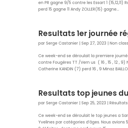
en PR gagne 9/5 contre les Essart 1 (15,12,1
perd 15 gagne 11 Andy ZOLLER(15) gagne...
Resultats 1er journée r
par
Serge Castanier
|
Sep 27, 2023
|
Non clas
Ce week-end se déroulait la premiere journée
contre Fougères TT /Vern us ( 16 , 15 , 12 , 9
Catherine KANDIN (7) perd 16 , 9 Minaz BAILLON
Resultats top jeunes 
par
Serge Castanier
|
Sep 25, 2023
|
Résultat
Ce week-end se déroulait le top jeunes a Sar
Yvelines par catégories d’âges. Nous avions 5