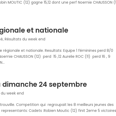
1) Robin MOUTIC (12) gagne 15,12 dont une perf Noemie CHAUSSON (
égionale et nationale
sé
,
Résultats du week end
 régionale et nationale. Resultats: Equipe 1 féminines perd 8/0
) Noemie CHAUSSON (12) perd 15 ,12 Aurelie ROC (11) perd 16 , 9
...
du dimanche 24 septembre
s du week end
trouville. Competition qui regroupait les 8 meilleurs jeunes des
 representants: Cadets :Robien Moutic (12) finit 2eme 5 victoires