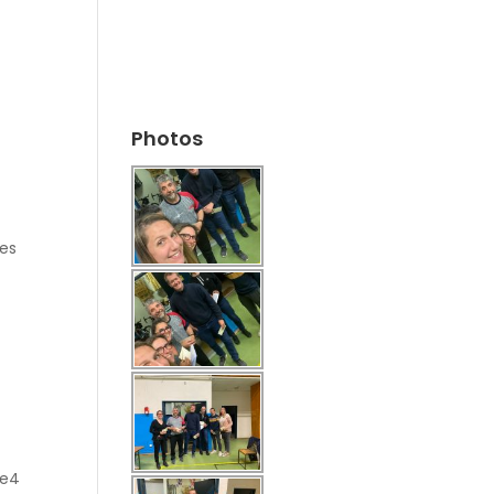
Photos
les
pe4